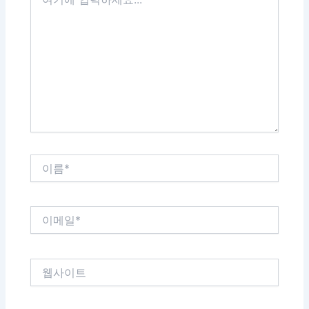
기
에
입
력
하
세
요...
이
름
*
이
메
일
*
웹
사
이
트