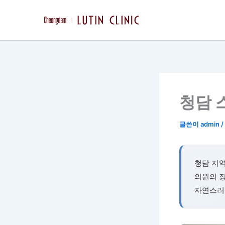
콘
텐
츠
로
건
너
뛰
기
청담 
글쓴이
admin
/
청담 지
의원의 
자연스러