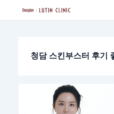
콘
텐
츠
로
건
너
뛰
기
청담 스킨부스터 후기 