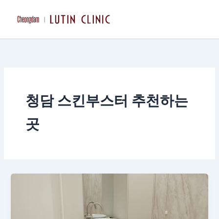
콘
텐
츠
로
건
너
뛰
기
청담 스킨부스터 추천하는
곳