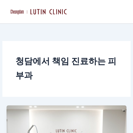
콘
텐
츠
로
건
너
뛰
기
청담에서 책임 진료하는 피
부과