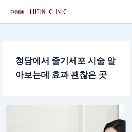
콘
텐
츠
로
건
너
뛰
기
청담에서 줄기세포 시술 알
아보는데 효과 괜찮은 곳