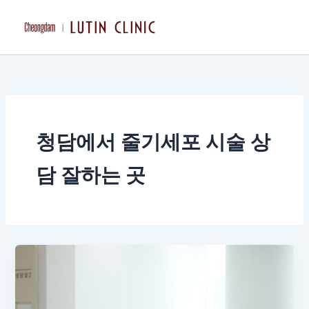
콘
텐
츠
로
건
너
뛰
기
청담에서 줄기세포 시술 상
담 잘하는 곳