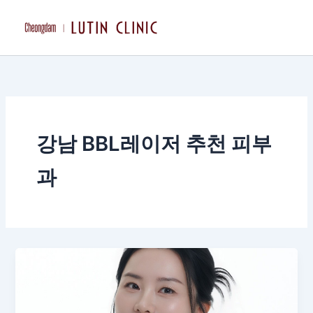
콘
텐
츠
로
건
너
뛰
기
강남 BBL레이저 추천 피부
과