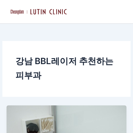
콘
텐
츠
로
건
너
뛰
기
강남 BBL레이저 추천하는
피부과