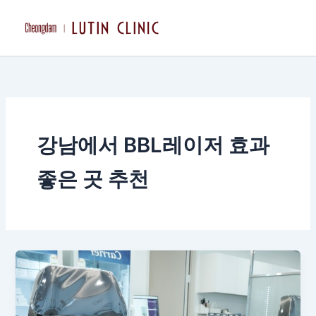
콘
텐
츠
로
건
너
뛰
기
강남에서 BBL레이저 효과
좋은 곳 추천